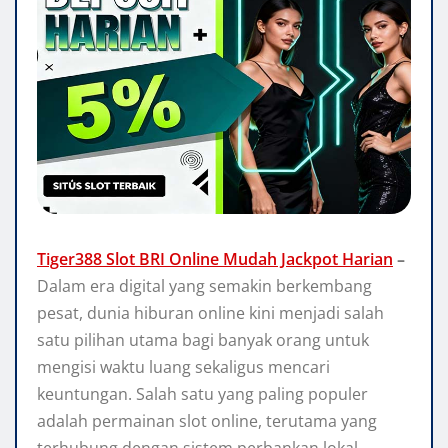
Tiger388 Slot BRI Online Mudah Jackpot Harian
–
Dalam era digital yang semakin berkembang
pesat, dunia hiburan online kini menjadi salah
satu pilihan utama bagi banyak orang untuk
mengisi waktu luang sekaligus mencari
keuntungan. Salah satu yang paling populer
adalah permainan slot online, terutama yang
terhubung dengan sistem perbankan lokal