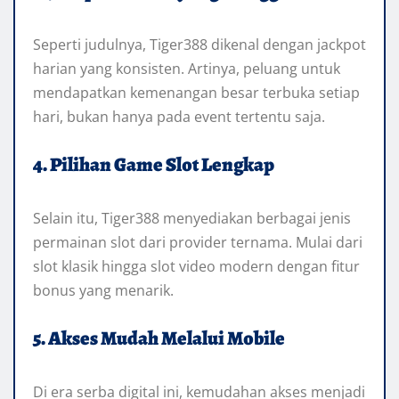
Seperti judulnya, Tiger388 dikenal dengan jackpot
harian yang konsisten. Artinya, peluang untuk
mendapatkan kemenangan besar terbuka setiap
hari, bukan hanya pada event tertentu saja.
4. Pilihan Game Slot Lengkap
Selain itu, Tiger388 menyediakan berbagai jenis
permainan slot dari provider ternama. Mulai dari
slot klasik hingga slot video modern dengan fitur
bonus yang menarik.
5. Akses Mudah Melalui Mobile
Di era serba digital ini, kemudahan akses menjadi