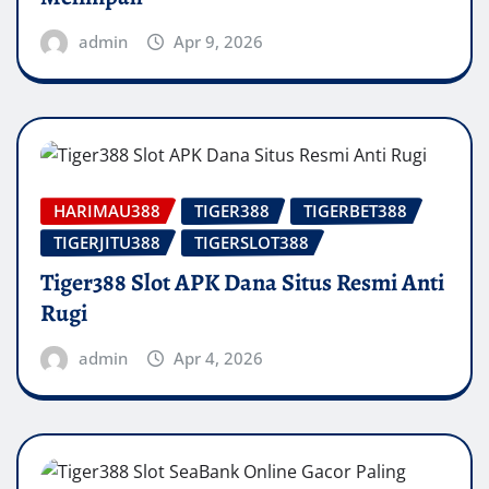
admin
Apr 9, 2026
HARIMAU388
TIGER388
TIGERBET388
TIGERJITU388
TIGERSLOT388
Tiger388 Slot APK Dana Situs Resmi Anti
Rugi
admin
Apr 4, 2026