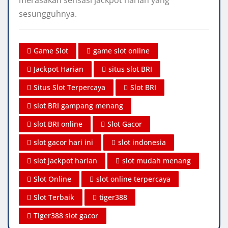
merasakan sensasi jackpot harian yang
sesungguhnya.
Game Slot
game slot online
Jackpot Harian
situs slot BRI
Situs Slot Terpercaya
Slot BRI
slot BRI gampang menang
slot BRI online
Slot Gacor
slot gacor hari ini
slot indonesia
slot jackpot harian
slot mudah menang
Slot Online
slot online terpercaya
Slot Terbaik
tiger388
Tiger388 slot gacor