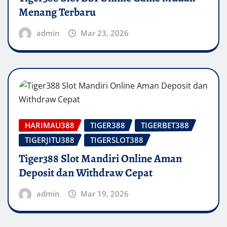
Menang Terbaru
admin
Mar 23, 2026
HARIMAU388
TIGER388
TIGERBET388
TIGERJITU388
TIGERSLOT388
Tiger388 Slot Mandiri Online Aman
Deposit dan Withdraw Cepat
admin
Mar 19, 2026