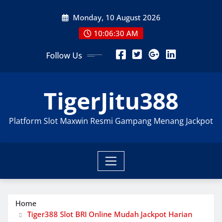
Skip
Monday, 10 August 2026
to
content
10:06:31 AM
Follow Us
TigerJitu388
Platform Slot Maxwin Resmi Gampang Menang Jackpot
Home
Tiger388 Slot BRI Online Mudah Jackpot Harian