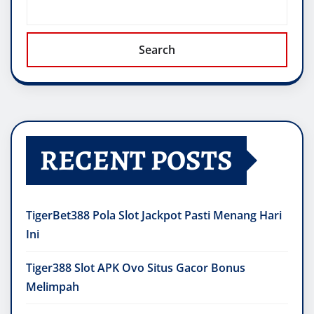
Search
RECENT POSTS
TigerBet388 Pola Slot Jackpot Pasti Menang Hari
Ini
Tiger388 Slot APK Ovo Situs Gacor Bonus
Melimpah