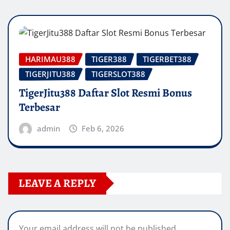
HARIMAU388
TIGER388
TIGERBET388
TIGERJITU388
TIGERSLOT388
TigerJitu388 Daftar Slot Resmi Bonus
Terbesar
admin
Feb 6, 2026
LEAVE A REPLY
Your email address will not be published.