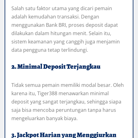
Salah satu faktor utama yang dicari pemain
adalah kemudahan transaksi. Dengan
menggunakan Bank BRI, proses deposit dapat
dilakukan dalam hitungan menit. Selain itu,
sistem keamanan yang canggih juga menjamin
data pengguna tetap terlindungi.
2. Minimal Deposit Terjangkau
Tidak semua pemain memiliki modal besar. Oleh
karena itu, Tiger388 menawarkan minimal
deposit yang sangat terjangkau, sehingga siapa
saja bisa mencoba peruntungan tanpa harus
mengeluarkan banyak biaya.
3. Jackpot Harian yang Menggiurkan