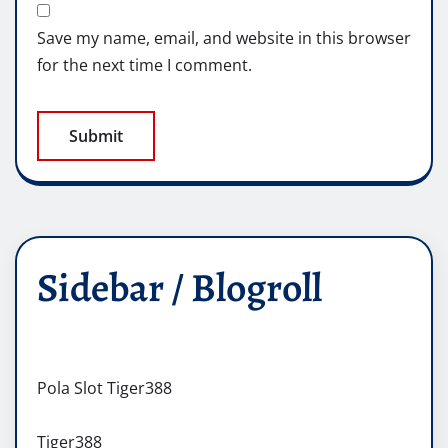
Save my name, email, and website in this browser
for the next time I comment.
Sidebar / Blogroll
Pola Slot Tiger388
Tiger388