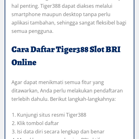
hal penting. Tiger388 dapat diakses melalui
smartphone maupun desktop tanpa perlu
aplikasi tambahan, sehingga sangat fleksibel bagi
semua pengguna.
Cara Daftar Tiger388 Slot BRI
Online
Agar dapat menikmati semua fitur yang
ditawarkan, Anda perlu melakukan pendaftaran
terlebih dahulu. Berikut langkah-langkahnya:
Kunjungi situs resmi Tiger388
Klik tombol daftar
Isi data diri secara lengkap dan benar