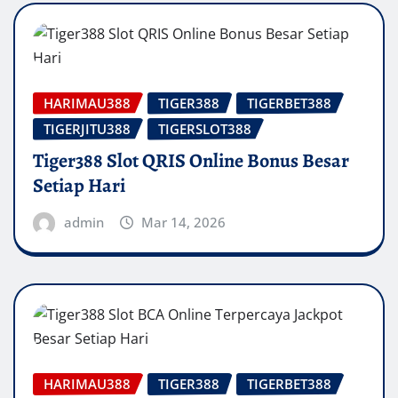
HARIMAU388
TIGER388
TIGERBET388
TIGERJITU388
TIGERSLOT388
Tiger388 Slot QRIS Online Bonus Besar
Setiap Hari
admin
Mar 14, 2026
HARIMAU388
TIGER388
TIGERBET388