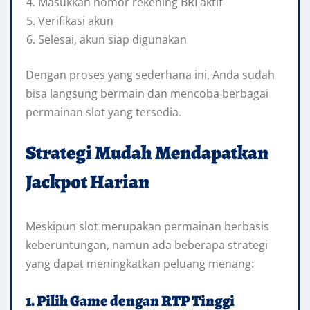
Masukkan nomor rekening BRI aktif
Verifikasi akun
Selesai, akun siap digunakan
Dengan proses yang sederhana ini, Anda sudah
bisa langsung bermain dan mencoba berbagai
permainan slot yang tersedia.
Strategi Mudah Mendapatkan
Jackpot Harian
Meskipun slot merupakan permainan berbasis
keberuntungan, namun ada beberapa strategi
yang dapat meningkatkan peluang menang:
1. Pilih Game dengan RTP Tinggi