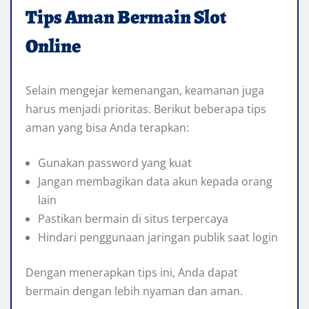
Tips Aman Bermain Slot
Online
Selain mengejar kemenangan, keamanan juga
harus menjadi prioritas. Berikut beberapa tips
aman yang bisa Anda terapkan:
Gunakan password yang kuat
Jangan membagikan data akun kepada orang
lain
Pastikan bermain di situs terpercaya
Hindari penggunaan jaringan publik saat login
Dengan menerapkan tips ini, Anda dapat
bermain dengan lebih nyaman dan aman.