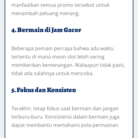
manfaatkan semua promo tersebut untuk
menambah peluang menang.
4. Bermain di Jam Gacor
Beberapa pemain percaya bahwa ada waktu
tertentu di mana mesin slot lebih sering
memberikan kemenangan. Walaupun tidak pasti,
tidak ada salahnya untuk mencoba.
5. Fokus dan Konsisten
Terakhir, tetap fokus saat bermain dan jangan
terburu-buru. Konsistensi dalam bermain juga
dapat membantu memahami pola permainan.